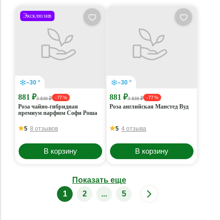
Эксклюзив
–30 °
–30 °
881 ₽
881 ₽
- 77 %
- 77 %
3 830 ₽
3 830 ₽
Роза чайно-гибридная
Роза английская Манстед Вуд
премиум парфюм Софи Роша
5
8 отзывов
5
4 отзыва
В корзину
В корзину
Показать еще
1
2
...
5