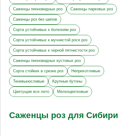
Саженцы пионовидных роз
Саженцы парковых роз
Саженцы роз без шипов
Сорта устойчивых к болезням роз
Сорта устойчивых к мучнистой росе роз
Сорта устойчивых к черной пятнистости роз
Саженцы пионовидных кустовых роз
Сорта стойких в срезке роз
Неприхотливые
Теневыносливые
Крупные бутоны
Цветущие все лето
Мелкоцветковые
Саженцы роз для Сибири