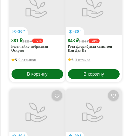
–30 °
–30 °
881 ₽
843 ₽
- 77 %
- 78 %
3 830 ₽
3 830 ₽
Роза чайно-гибридная
Роза флорибунда хамелеон
Осирия
Изи Даз Ит
5
9 отзывов
5
3 отзыва
В корзину
В корзину