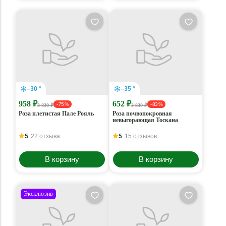
–30 °
–35 °
958 ₽
652 ₽
- 75 %
- 83 %
3 830 ₽
3 830 ₽
Роза плетистая Пале Рояль
Роза почвопокровная
невыгорающая Тоскана
5
22 отзыва
5
15 отзывов
В корзину
В корзину
Эксклюзив