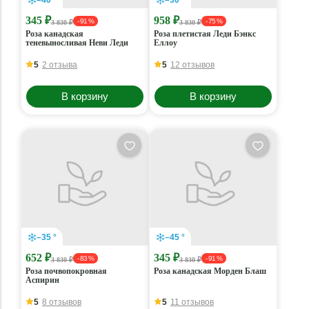
–40 °
–30 °
345 ₽
958 ₽
- 91 %
- 75 %
3 830 ₽
3 830 ₽
Роза канадская
Роза плетистая Леди Бэнкс
теневыносливая Неви Леди
Еллоу
5
2 отзыва
5
12 отзывов
В корзину
В корзину
–35 °
–45 °
652 ₽
345 ₽
- 83 %
- 91 %
3 830 ₽
3 830 ₽
Роза почвопокровная
Роза канадская Морден Блаш
Аспирин
5
8 отзывов
5
11 отзывов