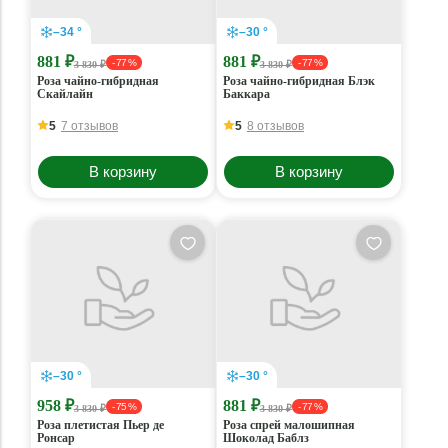
–34 °
–30 °
881 ₽
881 ₽
- 77 %
- 77 %
3 830 ₽
3 830 ₽
Роза чайно-гибридная
Роза чайно-гибридная Блэк
Скайлайн
Баккара
5
7 отзывов
5
8 отзывов
В корзину
В корзину
–30 °
–30 °
958 ₽
881 ₽
- 75 %
- 77 %
3 830 ₽
3 830 ₽
Роза плетистая Пьер де
Роза спрей малошипная
Ронсар
Шоколад Баблз