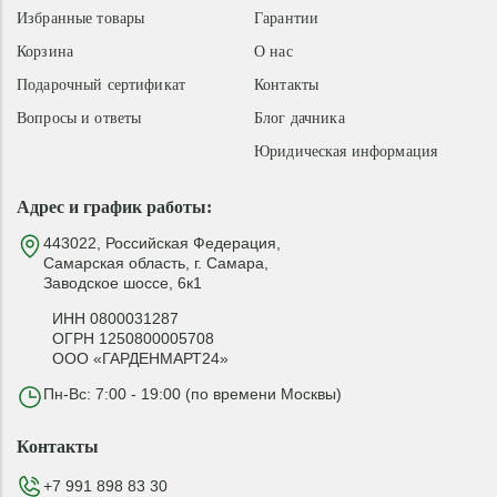
Избранные товары
Гарантии
необходимо обрезать, прижать стебли к земле,
засыпать мульчей, укрыть лапником или геотекстилем.
Корзина
О нас
Подарочный сертификат
Контакты
В конце марта – начале апреля с куста следует убрать
Вопросы и ответы
Блог дачника
оставшийся снег, так как он станет источником лишней
Юридическая информация
влаги. Как только тепло окончательно установится,
обязательно обрежьте засохшие части стеблей, чтобы
Адрес и график работы:
они не мешали развитию молодых побегов.
443022, Российская Федерация,
Сорта роз, адаптированные для
Самарская область, г. Самара,
Заводское шоссе, 6к1
сложных климатических условий
ИНН 0800031287
ОГРН 1250800005708
Чаще всего розы страдают от сильных морозов и
ООО «ГАРДЕНМАРТ24»
чрезмерного увлажнения почвы. Чтобы растение
Пн-Вс: 7:00 - 19:00 (по времени Москвы)
успешно перезимовало и не выпрело, выбирайте
сорта, устойчивые к отрицательным температурам и
Контакты
характерным для культуры заболеваниям – мучнистой
росе, черной пятнистости и серой гнили.
+7 991 898 83 30