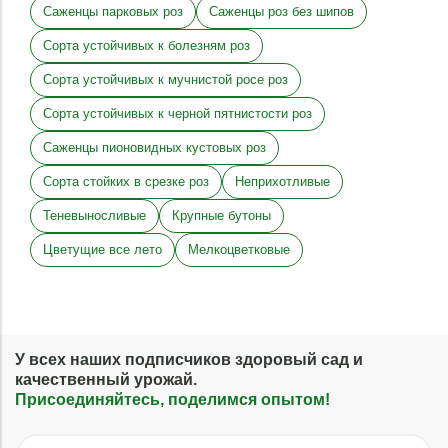
Саженцы парковых роз
Саженцы роз без шипов
Сорта устойчивых к болезням роз
Сорта устойчивых к мучнистой росе роз
Сорта устойчивых к черной пятнистости роз
Саженцы пионовидных кустовых роз
Сорта стойких в срезке роз
Неприхотливые
Теневыносливые
Крупные бутоны
Цветущие все лето
Мелкоцветковые
У всех наших подписчиков здоровый сад и
качественный урожай.
Присоединяйтесь, поделимся опытом!