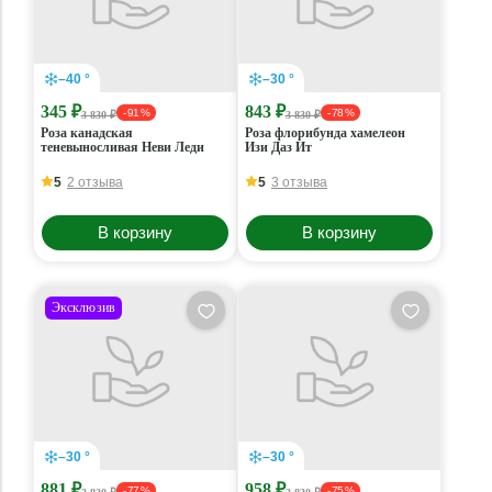
–40 °
–30 °
345 ₽
843 ₽
- 91 %
- 78 %
3 830 ₽
3 830 ₽
Роза канадская
Роза флорибунда хамелеон
теневыносливая Неви Леди
Изи Даз Ит
5
2 отзыва
5
3 отзыва
В корзину
В корзину
Эксклюзив
–30 °
–30 °
881 ₽
958 ₽
- 77 %
- 75 %