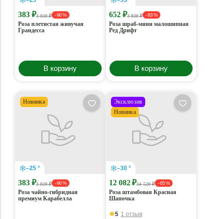
–25 °
–35 °
383 ₽
652 ₽
- 90 %
- 83 %
3 830 ₽
3 830 ₽
Роза плетистая живучая
Роза шраб-мини малошипная
Грандесса
Ред Дрифт
В корзину
В корзину
Новинка
Эксклюзив
Новинка
–25 °
–30 °
383 ₽
12 082 ₽
- 90 %
- 65 %
3 830 ₽
34 520 ₽
Роза чайно-гибридная
Роза штамбовая Красная
премиум Карабелла
Шапочка
5
1 отзыв