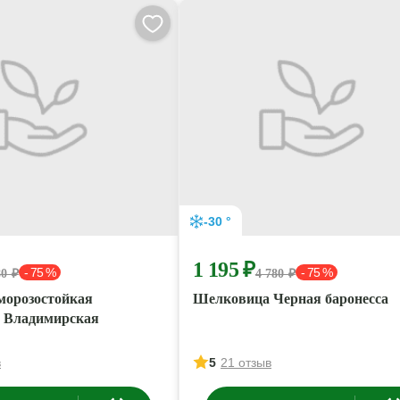
-30 °
1 195 ₽
- 75 %
- 75 %
80 ₽
4 780 ₽
морозостойкая
Шелковица Черная баронесса
 Владимирская
в
5
21 отзыв