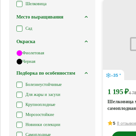
Шелковица
Место выращивания
Сад
Окраска
Фиолетовая
Черная
Подборка по особенностям
–35 °
Болезнеустойчивые
1 195 ₽
4 7
Для жары и засухи
Шелковица 
Крупноплодные
самоплодная
Морозостойкие
5
8 отзыво
Новинки селекции
Самоплодные