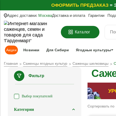
ОФОРМИТЬ
ПРЕДЗАКАЗ
=
З
Адрес доставки:
Москва
Доставка и оплата
Гарантии
Под
Каталог
Акции
Новинки
Для Сибири
Ягодные культуры
Главная
Саженцы ягодных культур
Саженцы шелковицы
С
Саж
Фильтр
УР
Выбор покупателей
Сортировать по
Категории