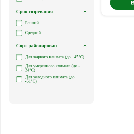
В
Срок созревания
Ранний
Средний
Сорт районирован
Для жаркого климата (до +45°С)
Для умеренного климата (до -
34°С)
Для холодного климата (до
-51°С)