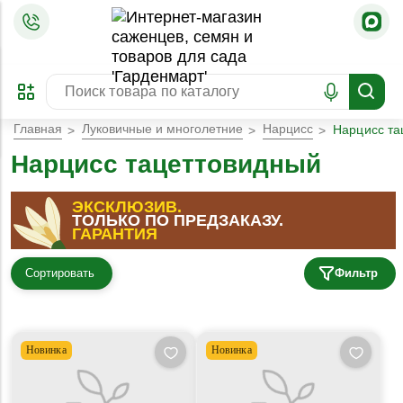
=
ОФОРМИТЬ
ЗАБРОНИРОВАТЬ
ПРЕДЗАКАЗ
ЛУЧШЕЕ
Главная
Луковичные и многолетние
Нарцисс
Нарцисс та
Нарцисс тацеттовидный
ЭКСКЛЮЗИВ
.
ТОЛЬКО ПО ПРЕДЗАКАЗУ
.
ГАРАНТИЯ
Сортировать
Фильтр
Новинка
Новинка