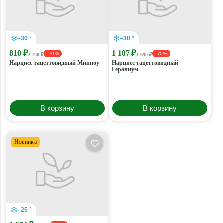
–30 °
–30 °
810 ₽
1 107 ₽
- 70 %
- 70 %
2 700 ₽
3 690 ₽
Нарцисс тацеттовидный Минноу
Нарцисс тацеттовидный
Гераниум
В корзину
В корзину
Новинка
–25 °