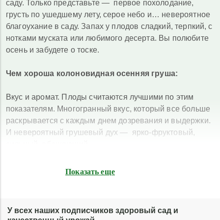
саду. Только представьте — первое похолодание,
грусть по ушедшему лету, серое небо и… невероятное
благоухание в саду. Запах у плодов сладкий, терпкий, с
нотками муската или любимого десерта. Вы полюбите
осень и забудете о тоске.
Чем хороша колоновидная осенняя груша:
Вкус и аромат. Плоды считаются лучшими по этим
показателям. Многогранный вкус, который все больше
раскрывается с каждым днем дозревания и выдержки.
И невероятный грушевый дух — ярко-фруктовый,
сильный, обещающий.
Универсальность. Эти груши хороши не только в
варенье. Цукаты и наливки, сухофрукты и сахарные
Показать еще
ломтики мармелада, цельноплодное консервирование
в компотах, а также шарлотки, цветаевские пироги,
слойки. В каждом кулинарном варианте плоды ведут
У всех наших подписчиков здоровый сад и
себя совершенно по-разному. Но везде срывают массу