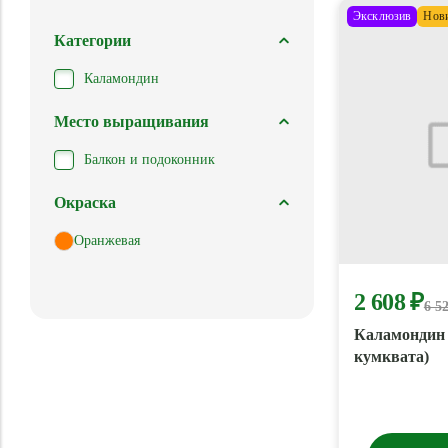
Эксклюзив
Нов
Категории
Каламондин
Место выращивания
Балкон и подоконник
Окраска
Оранжевая
2 608 ₽
6 5
Каламондин 
кумквата)