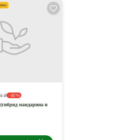
инка
- 60 %
20 ₽
(гибрид мандарина и