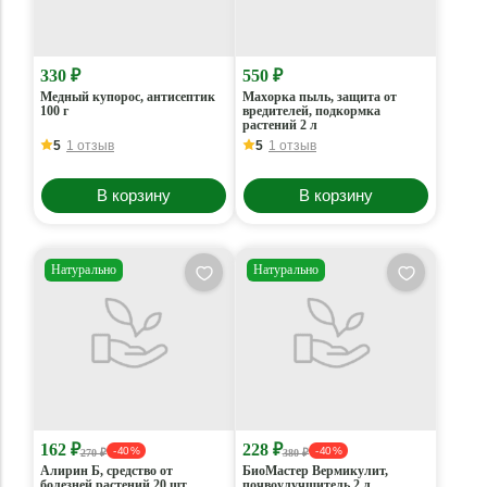
330 ₽
550 ₽
Медный купорос, антисептик
Махорка пыль, защита от
100 г
вредителей, подкормка
растений 2 л
5
1 отзыв
5
1 отзыв
В корзину
В корзину
Натурально
Натурально
162 ₽
228 ₽
- 40 %
- 40 %
270 ₽
380 ₽
Алирин Б, средство от
БиоМастер Вермикулит,
болезней растений 20 шт
почвоулучшитель 2 л