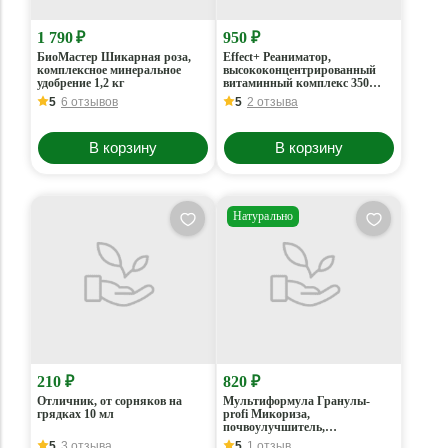
1 790 ₽
950 ₽
БиоМастер Шикарная роза,
Effect+ Реаниматор,
комплексное минеральное
высококонцентрированный
удобрение 1,2 кг
витаминный комплекс 350
мл
5
6 отзывов
5
2 отзыва
В корзину
В корзину
Натурально
210 ₽
820 ₽
Отличник, от сорняков на
Мультиформула Гранулы-
грядках 10 мл
profi Микориза,
почвоулучшитель,
стимулятор роста и
5
3 отзыва
5
1 отзыв