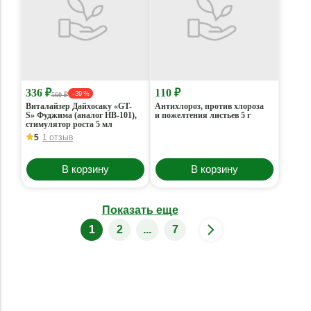
336 ₽
110 ₽
- 39 %
560 ₽
Виталайзер Дайхосаку «GT-
Антихлороз, против хлороза
S» Фуджима (аналог HB-101),
и пожелтения листьев 5 г
стимулятор роста 5 мл
5
1 отзыв
В корзину
В корзину
Показать еще
1
2
...
7