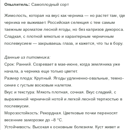
Опылитель:
Самоплодный сорт
Жимолость, которая на вкус как черника — но растет там, где
черника не выживает. Российская селекция с тем самым
таежным ароматом лесной ягоды, но без капризов дикороса.
Сладкая, с плотной мякотью и характерным черничным
послевкусием — закрываешь глаза, и кажется, что ты в бору.
Данные из питомника:
Срок: Ранний. Созревает в мае-июне, когда земляника уже
начала, а черника еще только цветет.
Размер плода: Крупный. Ягоды удлиненно-овальные, темно-
синие с густым восковым налетом.
Вкус и текстура: Мякоть плотная, сочная. Вкус сладкий, с
выраженной черничной нотой и легкой лесной терпкостью в
послевкусии.
Морозостойкость: Рекордная. Цветковые почки переносят
весенние заморозки до –8 °C.
Устойчивость: Высокая к основным болезням. Куст живет и