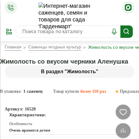
=
ОФОРМИТЬ
ЗАБРОНИРОВАТЬ
ПРЕДЗАКАЗ
ЛУЧШЕЕ
Главная
Саженцы ягодных культур
Жимолость со вкусом ч
Жимолость со вкусом черники Аленушка
В раздел "Жимолость"
В упаковке:
1 саженец
Товар купили
более 110 раз
Предзаказ
–35 °
- 80 %
Артикул: 16520
Новинка
Характеристики:
Особенность
Очень нравится детям