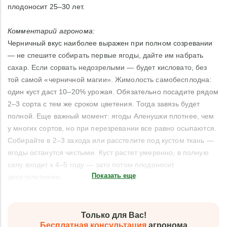
плодоносит 25–30 лет.
Комментарий агронома:
Черничный вкус наиболее выражен при полном созревании
— не спешите собирать первые ягоды, дайте им набрать
сахар. Если сорвать недозрелыми — будет кисловато, без
той самой «черничной магии». Жимолость самобесплодна:
один куст даст 10–20% урожая. Обязательно посадите рядом
2–3 сорта с тем же сроком цветения. Тогда завязь будет
полной. Еще важный момент: ягоды Аленушки плотнее, чем
у многих сортов, но при перезревании все равно осыпаются.
Собирайте в 2–3 захода или расстелите под кустом ткань —
ягоды останутся чистыми. Куст растет умеренно, в полную
силу входит к 4–5 году — зато потом плодоносит
Показать еще
десятилетиями.
Только для Вас!
Бесплатная консультация
агронома