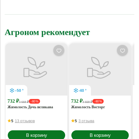
Агроном рекомендует
–50 °
-40 °
732 ₽
732 ₽
7
- 80 %
- 80 %
3 660 ₽
3 660 ₽
Жимолость Дочь великана
Жимолость Восторг
Жи
Си
5
13 отзывов
5
3 отзыва
В корзину
В корзину