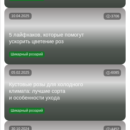
10.04.2025
3706
5 лайфхаков, которые помогут
ускорить цветение роз
Шикарный розарий
05.02.2025
6085
Кустовые розы для холодного
климата: лучшие сорта
и особенности ухода
Шикарный розарий
30.10.2024
4452