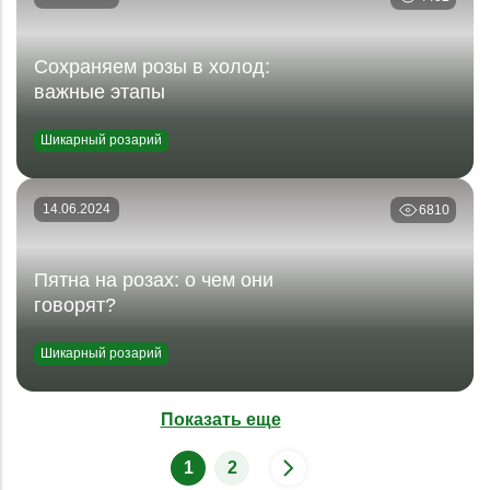
Сохраняем розы в холод:
важные этапы
Шикарный розарий
14.06.2024
6810
Пятна на розах: о чем они
говорят?
Шикарный розарий
Показать еще
1
2