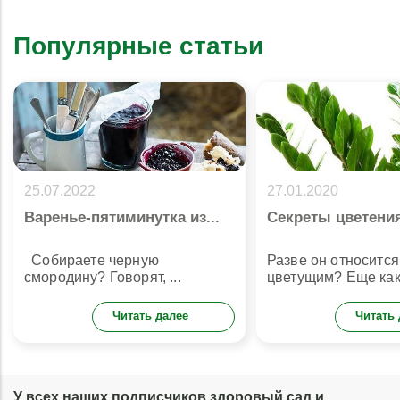
Популярные статьи
25.07.2022
27.01.2020
Варенье-пятиминутка из...
Секреты цветения
Собираете черную
Разве он относится
смородину? Говорят, ...
цветущим? Еще как 
Читать далее
Читать 
У всех наших подписчиков здоровый сад и