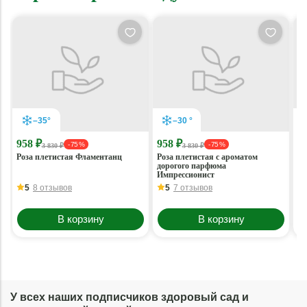
–35°
–30 °
958 ₽
958 ₽
9
- 75 %
- 75 %
3 830 ₽
3 830 ₽
Роза плетистая Фламентанц
Роза плетистая с ароматом
Ро
дорогого парфюма
Ют
Импрессионист
5
8 отзывов
5
7 отзывов
В корзину
В корзину
У всех наших подписчиков здоровый сад и