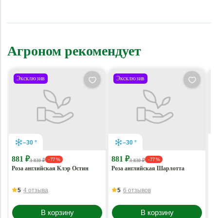
Агроном рекомендует
Эксклюзив
Эксклюзив
–30 °
–30 °
881 ₽
881 ₽
8
- 77 %
- 77 %
3 830 ₽
3 830 ₽
Роза английская Клэр Остин
Роза английская Шарлотта
Ро
Пи
5
4 отзыва
5
6 отзывов
В корзину
В корзину