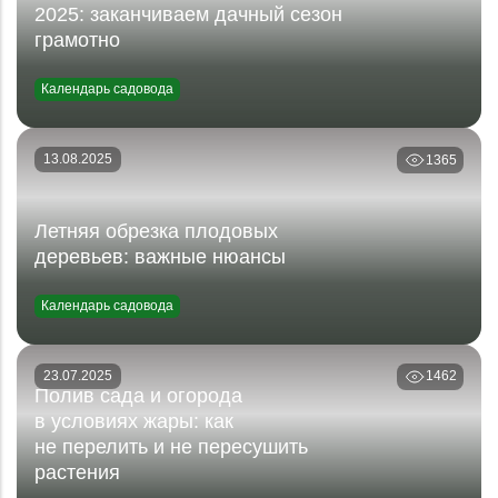
2025: заканчиваем дачный сезон
грамотно
Календарь садовода
13.08.2025
1365
Летняя обрезка плодовых
деревьев: важные нюансы
Календарь садовода
23.07.2025
1462
Полив сада и огорода
в условиях жары: как
не перелить и не пересушить
растения