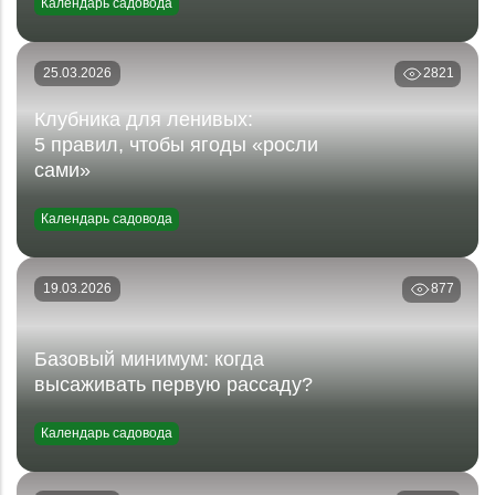
Календарь садовода
25.03.2026
2821
Клубника для ленивых:
5 правил, чтобы ягоды «росли
сами»
Календарь садовода
19.03.2026
877
Базовый минимум: когда
высаживать первую рассаду?
Календарь садовода