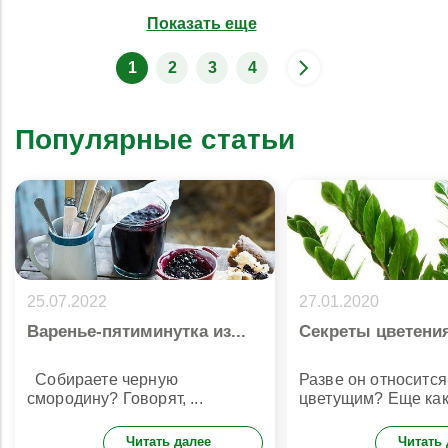
Показать еще
1
2
3
4
Популярные статьи
25.07.2022
27.01.2020
Варенье-пятиминутка из...
Секреты цветения
Собираете черную
Разве он относится
смородину? Говорят, ...
цветущим? Еще как 
Читать далее
Читать 