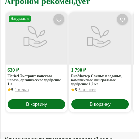
Агроном рекомендует
Натурально
630 ₽
1 790 ₽
7
Florizel Экстракт конского
БиоМастер Сочные плодовые,
Те
навоза, органическое удобрение
комплексное минеральное
вр
1 л
удобрение 1,2 кг
5
1 отзыв
5
5 отзывов
В корзину
В корзину