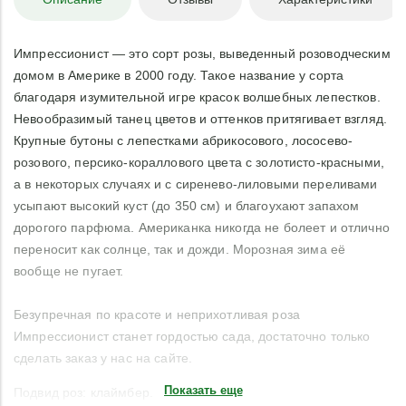
Импрессионист — это сорт розы, выведенный розоводческим
домом в Америке в 2000 году. Такое название у сорта
благодаря изумительной игре красок волшебных лепестков.
Невообразимый танец цветов и оттенков притягивает взгляд.
Крупные бутоны с лепестками абрикосового, лососево-
розового, персико-кораллового цвета с золотисто-красными,
а в некоторых случаях и с сиренево-лиловыми переливами
усыпают высокий куст (до 350 см) и благоухают запахом
дорогого парфюма. Американка никогда не болеет и отлично
переносит как солнце, так и дожди. Морозная зима её
вообще не пугает.
Безупречная по красоте и неприхотливая роза
Импрессионист станет гордостью сада, достаточно только
сделать заказ у нас на сайте.
Показать еще
Подвид роз: клаймбер.