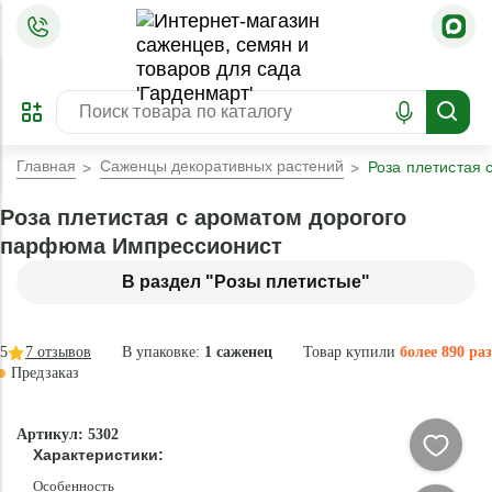
=
ОФОРМИТЬ
ЗАБРОНИРОВАТЬ
ПРЕДЗАКАЗ
ЛУЧШЕЕ
Главная
Саженцы декоративных растений
Роза плетистая
Роза плетистая с ароматом дорогого
парфюма Импрессионист
В раздел "Розы плетистые"
5
7
отзывов
В упаковке:
1 саженец
Товар купили
более 890 раз
Предзаказ
–30 °
-
Артикул: 5302
75
Характеристики:
%
Особенность