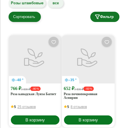
Розы штамбовые
все
Сортировать
Фильтр
–40 °
–35 °
766 ₽
652 ₽
- 80 %
- 83 %
3 830 ₽
3 830 ₽
Роза канадская Луиза Багнет
Роза почвопокровная
Аспирин
5
25 отзывов
5
8 отзывов
В корзину
В корзину