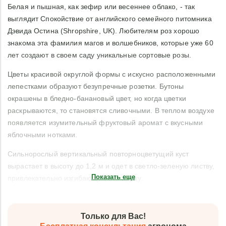
Белая и пышная, как зефир или весеннее облако, - так
выглядит Спокойствие от английского семейного питомника
Дэвида Остина (Shropshire, UK). Любителям роз хорошо
знакома эта фамилия магов и волшебников, которые уже 60
лет создают в своем саду уникальные сортовые розы.
Цветы красивой округлой формы с искусно расположенными
лепестками образуют безупречные розетки. Бутоны
окрашены в бледно-банановый цвет, но когда цветки
раскрываются, то становятся сливочными. В теплом воздухе
появляется изумительный фруктовый аромат с вкусными
яблочными нотками.
Сильнорослый вертикальный повторноцветущий куст
вырастает в высоту до 1,2 м и одет в светло-зеленую листву,
Показать еще
привлекательно изгибающуюся наружу.
Только для Вас!