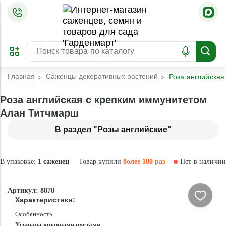
=
ОФОРМИТЬ
ЗАБРОНИРОВАТЬ
ПРЕДЗАКАЗ
ЛУЧШЕЕ
Главная
Саженцы декоративных растений
Роза английская
Роза английская с крепким иммунитетом
Алан Титчмарш
В раздел "Розы английские"
В упаковке:
1 саженец
Товар купили
более 180 раз
Нет в наличии
Нет в
Артикул: 8878
наличии
Характеристики:
Особенность
Усыпана крупными цветами