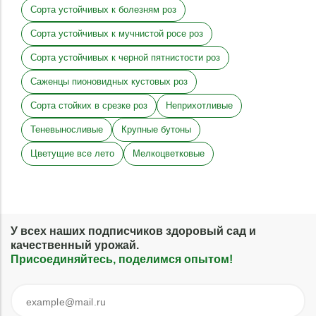
Сорта устойчивых к болезням роз
Сорта устойчивых к мучнистой росе роз
Сорта устойчивых к черной пятнистости роз
Саженцы пионовидных кустовых роз
Сорта стойких в срезке роз
Неприхотливые
Теневыносливые
Крупные бутоны
Цветущие все лето
Мелкоцветковые
У всех наших подписчиков здоровый сад и
качественный урожай.
Присоединяйтесь, поделимся опытом!