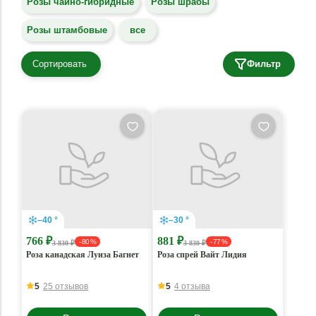
Розы чайно-гибридные
Розы шрабы
Розы штамбовые
все
Сортировать
Фильтр
–40 °
–30 °
766 ₽
881 ₽
- 80 %
- 77 %
3 830 ₽
3 830 ₽
Роза канадская Луиза Багнет
Роза спрей Вайт Лидия
5
25 отзывов
5
4 отзыва