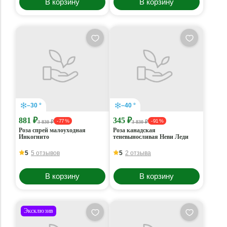
В корзину
В корзину
–30 °
–40 °
881 ₽
345 ₽
- 77 %
- 91 %
3 830 ₽
3 830 ₽
Роза спрей малоуходная
Роза канадская
Инкогнито
теневыносливая Неви Леди
5
5 отзывов
5
2 отзыва
В корзину
В корзину
Эксклюзив