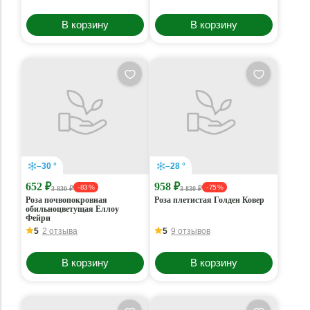
В корзину
В корзину
–30 °
–28 °
652 ₽
958 ₽
- 83 %
- 75 %
3 830 ₽
3 830 ₽
Роза почвопокровная
Роза плетистая Голден Ковер
обильноцветущая Еллоу
Фейри
5
2 отзыва
5
9 отзывов
В корзину
В корзину