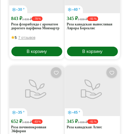
–30 °
–40 °
843 ₽
345 ₽
- 78 %
- 91 %
3 830 ₽
3 830 ₽
Роза флорибунда с ароматом
Роза канадская выносливая
дорогого парфюма Монмартр
Аврора Бореалис
5
7 отзывов
В корзину
В корзину
–35 °
–45 °
652 ₽
345 ₽
- 83 %
- 91 %
3 830 ₽
3 830 ₽
Роза почвопокровная
Роза канадская Агнес
Эйфория