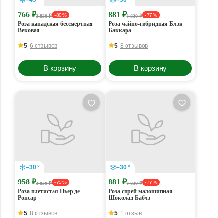
–45 °
–30 °
766 ₽
881 ₽
- 80 %
- 77 %
3 830 ₽
3 830 ₽
Роза канадская бессмертная
Роза чайно-гибридная Блэк
Вековая
Баккара
5
6 отзывов
5
8 отзывов
В корзину
В корзину
–30 °
–30 °
958 ₽
881 ₽
- 75 %
- 77 %
3 830 ₽
3 830 ₽
Роза плетистая Пьер де
Роза спрей малошипная
Ронсар
Шоколад Баблз
5
8 отзывов
5
1 отзыв