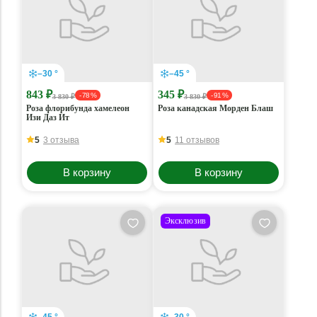
–30 °
–45 °
843 ₽
345 ₽
- 78 %
- 91 %
3 830 ₽
3 830 ₽
Роза флорибунда хамелеон
Роза канадская Морден Блаш
Изи Даз Ит
5
3 отзыва
5
11 отзывов
В корзину
В корзину
Эксклюзив