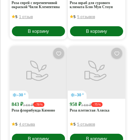
Роза спрей с переменчивой
Роза шраб для сурового
окраской Чили Клементина
климата Блю Мун Стоун
5
1 отзыв
5
5 отзывов
В корзину
В корзину
–30 °
–30 °
843 ₽
958 ₽
- 78 %
- 75 %
3 830 ₽
3 830 ₽
Роза флорибунда Кимоно
Роза плетистая Аляска
5
4 отзыва
5
5 отзывов
В корзину
В корзину