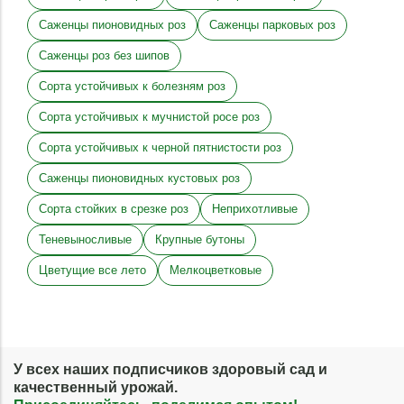
Саженцы пионовидных роз
Саженцы парковых роз
Саженцы роз без шипов
Сорта устойчивых к болезням роз
Сорта устойчивых к мучнистой росе роз
Сорта устойчивых к черной пятнистости роз
Саженцы пионовидных кустовых роз
Сорта стойких в срезке роз
Неприхотливые
Теневыносливые
Крупные бутоны
Цветущие все лето
Мелкоцветковые
У всех наших подписчиков здоровый сад и
качественный урожай.