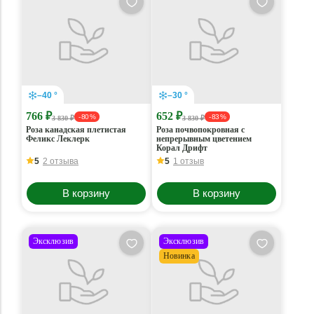
–40 °
–30 °
766 ₽
652 ₽
- 80 %
- 83 %
3 830 ₽
3 830 ₽
Роза канадская плетистая
Роза почвопокровная с
Феликс Леклерк
непрерывным цветением
Корал Дрифт
5
2 отзыва
5
1 отзыв
В корзину
В корзину
Эксклюзив
Эксклюзив
Новинка