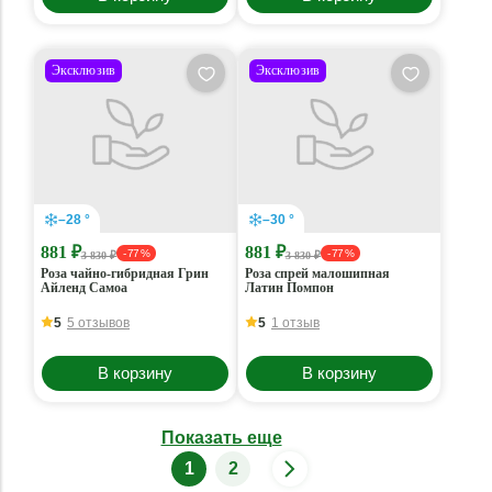
Эксклюзив
Эксклюзив
–28 °
–30 °
881 ₽
881 ₽
- 77 %
- 77 %
3 830 ₽
3 830 ₽
Роза чайно-гибридная Грин
Роза спрей малошипная
Айленд Самоа
Латин Помпон
5
5 отзывов
5
1 отзыв
В корзину
В корзину
Показать еще
1
2