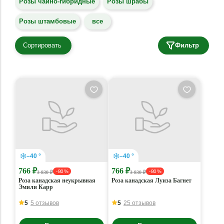
Розы чайно-гибридные
Розы шрабы
Розы штамбовые
все
Сортировать
Фильтр
–40 °
–40 °
766 ₽
766 ₽
- 80 %
- 80 %
3 830 ₽
3 830 ₽
Роза канадская неукрывная
Роза канадская Луиза Багнет
Эмили Карр
5
5 отзывов
5
25 отзывов