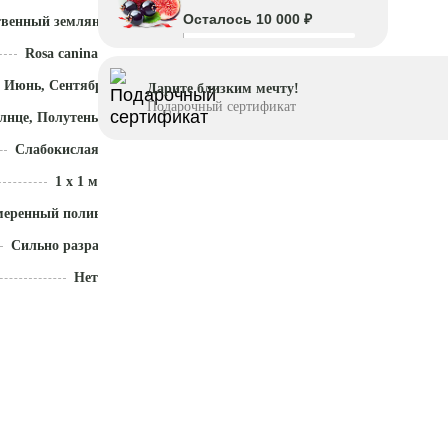
Осталось 10 000 ₽
твенный земляной ком
Rosa canina
 Июнь, Сентябрь - Ноябрь
Дарите близким мечту!
Подарочный сертификат
лнце, Полутень
Слабокислая (5,1 - 5,5)
1 x 1 м
меренный полив
Сильно разрастается
Нет