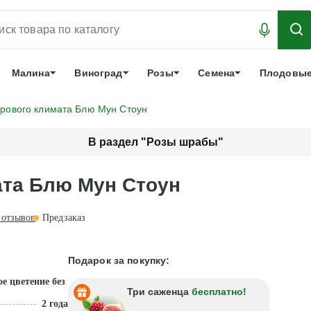
АБРОНИРОВАТЬ
ЛУЧШЕЕ
арочный сертификат
О нас
Еще
Малина
Виноград
Розы
Семена
Плодовые
урового климата Блю Мун Стоун
В раздел "Розы шрабы"
ата Блю Мун Стоун
отзывов
Предзаказ
Подарок за покупку:
 цветение без ухода
Три саженца
бесплатно!
2 года