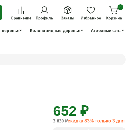
ДЛЯ ТЕХ, КТО УСПЕЕТ!
0
+7 991 898 83 30
Сравнение
Профиль
Заказы
Избранное
Корзина
 деревья
Колоновидные деревья
Агрохимикаты
652 ₽
3 830 ₽
скидка 83% только 3 дня