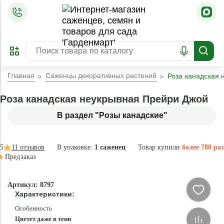
=
ОФОРМИТЬ
ЗАБРОНИРОВАТЬ
ПРЕДЗАКАЗ
ЛУЧШЕЕ
Главная
Саженцы декоративных растений
Роза канадская
Роза канадская неукрывная Прейри Джой
В раздел "Розы канадские"
5
11
отзывов
В упаковке:
1 саженец
Товар купили
более 780 раз
Предзаказ
–35 °
-
Артикул: 8797
80
Характеристики:
%
Особенность
Цветет даже в тени