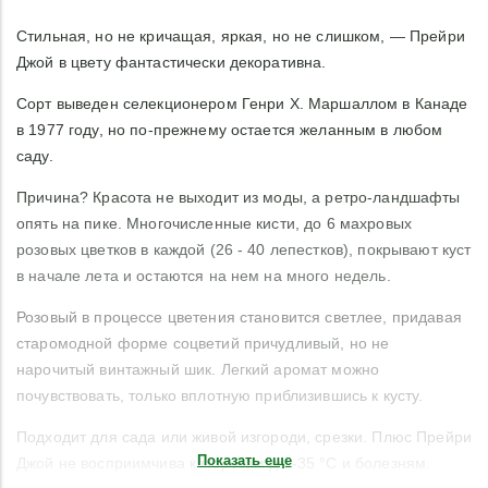
Стильная, но не кричащая, яркая, но не слишком, — Прейри
Джой в цвету фантастически декоративна.
Сорт выведен селекционером Генри Х. Маршаллом в Канаде
в 1977 году, но по-прежнему остается желанным в любом
саду.
Причина? Красота не выходит из моды, а ретро-ландшафты
опять на пике. Многочисленные кисти, до 6 махровых
розовых цветков в каждой (26 - 40 лепестков), покрывают куст
в начале лета и остаются на нем на много недель.
Розовый в процессе цветения становится светлее, придавая
старомодной форме соцветий причудливый, но не
нарочитый винтажный шик. Легкий аромат можно
почувствовать, только вплотную приблизившись к кусту.
Подходит для сада или живой изгороди, срезки. Плюс Прейри
Показать еще
Джой не восприимчива к морозам до -35 °C и болезням.