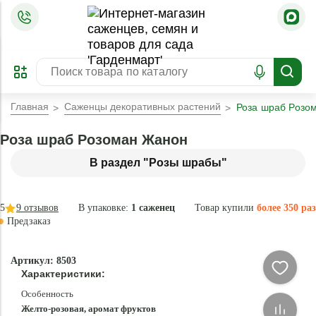
=
ОФОРМИТЬ
ЗАБРОНИРОВАТЬ
ПРЕДЗАКАЗ
ЛУЧШЕЕ
Главная
Саженцы декоративных растений
Роза шраб Розо
Роза шраб Розоман Жанон
В раздел "Розы шрабы"
5
9
отзывов
В упаковке:
1 саженец
Товар купили
более 350 раз
Предзаказ
–30 °
-
Артикул: 8503
83
Характеристики:
%
Особенность
Желто-розовая, аромат фруктов