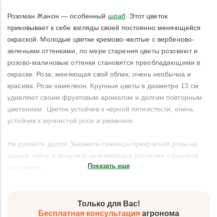
Розоман Жанон — особенный
шраб
. Этот цветок
приковывает к себе взгляды своей постоянно меняющейся
окраской. Молодые цветки кремово-желтые с вербеново-
зелеными оттенками, по мере старения цветы розовеют и
розово-малиновые оттенки становятся преобладающими в
окраске. Роза, меняющая свой облик, очень необычна и
красива. Роза-хамелеон. Крупные цветы в диаметре 13 см
удивляют своим фруктовым ароматом и долгим повторным
цветением. Цветок устойчив к черной пятнистости, очень
устойчив к мучнистой росе и ржавчине.
Не думайте долго! Закажите саженцы прекрасной розы на
нашем сайте и получите красивейшее растение с быстрой
Показать еще
доставкой.
Только для Вас!
Бесплатная консультация
агронома