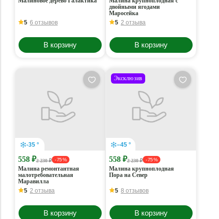
Малиновое дерево Галактика
Малина крупноплодная с
двойными ягодами
Маросейка
5
6 отзывов
5
2 отзыва
В корзину
В корзину
Эксклюзив
-35 °
–45 °
558 ₽
558 ₽
- 75 %
- 75 %
2 230 ₽
2 230 ₽
Малина ремонтантная
Малина крупноплодная
малотребовательная
Пора на Север
Маравилла
5
2 отзыва
5
8 отзывов
В корзину
В корзину