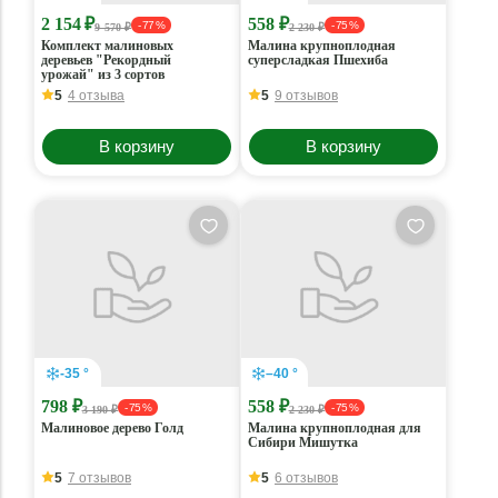
2 154 ₽
558 ₽
- 77 %
- 75 %
9 570 ₽
2 230 ₽
Комплект малиновых
Малина крупноплодная
деревьев "Рекордный
суперсладкая Пшехиба
урожай" из 3 сортов
5
4 отзыва
5
9 отзывов
В корзину
В корзину
-35 °
–40 °
798 ₽
558 ₽
- 75 %
- 75 %
3 190 ₽
2 230 ₽
Малиновое дерево Голд
Малина крупноплодная для
Сибири Мишутка
5
7 отзывов
5
6 отзывов