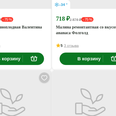
–34 °
718 ₽
- 75 %
- 75 %
₽
2 870 ₽
ноплодная Валентина
Малина ремонтантная со вкусо
ананаса Фолголд
в
5
3 отзыва
 корзину
В корзину