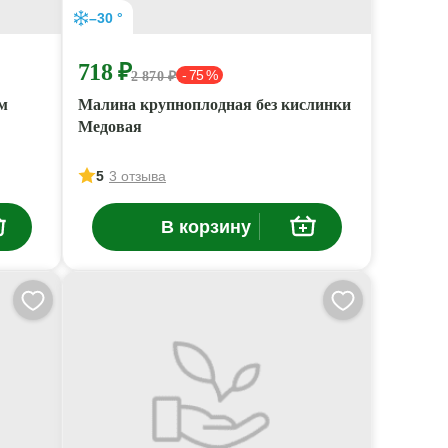
–30 °
718 ₽
- 75 %
2 870 ₽
м
Малина крупноплодная без кислинки
Медовая
5
3 отзыва
В корзину