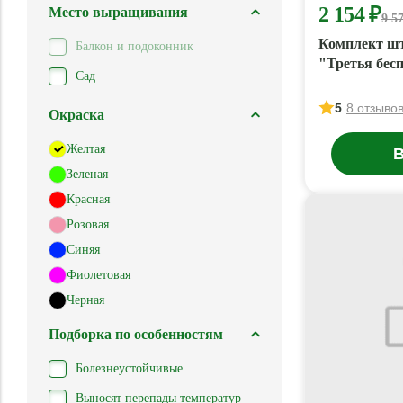
2 154 ₽
Место выращивания
9 5
Комплект ш
Балкон и подоконник
"Третья бесп
Сад
5
8 отзыво
Окраска
Желтая
В
Зеленая
Красная
Розовая
Синяя
Фиолетовая
Черная
Подборка по особенностям
Болезнеустойчивые
Выносят перепады температур