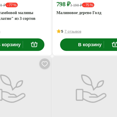
798 ₽
- 77 %
- 75 %
70 ₽
3 190 ₽
тамбовой малины
Малиновое дерево Голд
латно" из 3 сортов
в
5
7 отзывов
 корзину
В корзину