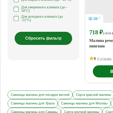
Для умеренного климата (до -
34°С)
Для холодного климата (до
-35 °
-51°С)
718 ₽
2 870 
Малина рем
пингвин
5
4 отзыва
В
Саженцы малины для посадки весной
Сорта красной малины
Саженцы малины для Урала
Саженцы малины для Москвы
Саженцы малины для Самары
Сорта крупной малины
Сорт