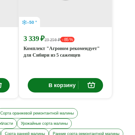
–50 °
3 339 ₽
- 85 %
23 250 ₽
Комплект "Агроном рекомендует"
для Сибири из 5 саженцев
В корзину
Сорта оранжевой ремонтантной малины
области
Урожайные сорта малины
Сорта ранней малины
Ранние сорта ремонтантной малины