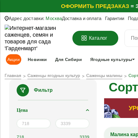
ОФОРМИТЬ
ПРЕДЗАКАЗ
=
З
Адрес доставки:
Москва
Доставка и оплата
Гарантии
Под
Каталог
Акции
Новинки
Для Сибири
Ягодные культуры
Главная
Саженцы ягодных культур
Саженцы малины
Сор
Сорт
Фильтр
УР
Цена
Малина ка
718
3339