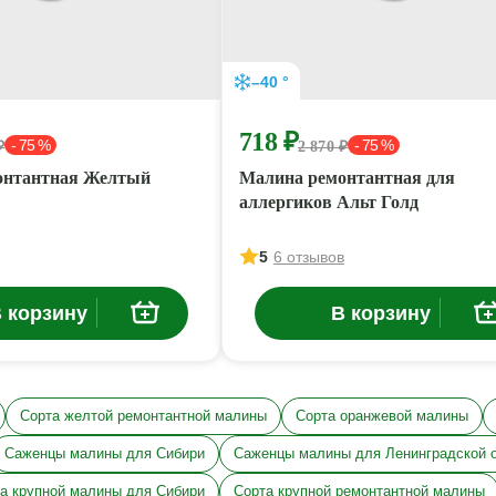
–40 °
718 ₽
- 75 %
- 75 %
₽
2 870 ₽
онтантная Желтый
Малина ремонтантная для
аллергиков Альт Голд
5
6 отзывов
 корзину
В корзину
Сорта желтой ремонтантной малины
Сорта оранжевой малины
Саженцы малины для Сибири
Саженцы малины для Ленинградской 
а крупной малины для Сибири
Сорта крупной ремонтантной малины