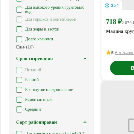
-35 °
Для высокого уровня грунтовых
вод
Для горшков и контейнеров
718 ₽
2 870 
Для жары и засухи
Малина круп
Долго хранятся
Ещё (10)
5
6 отзыво
Срок созревания
В
Поздний
Ранний
Растянутое плодоношение
Ремонтантный
Средний
Сорт районирован
Для жаркого климата (до +45°С)