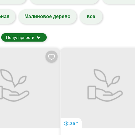
рная
Малиновое дерево
все
Популярности
-35 °