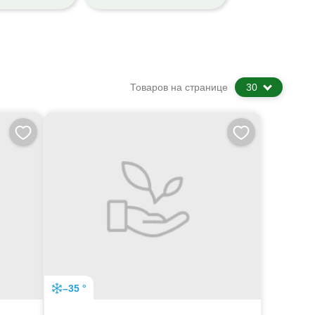
Товаров на странице
30
–35 °