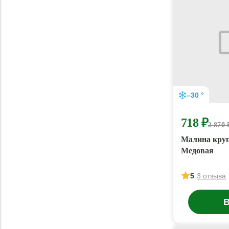
–30 °
718 ₽
2 870 
Малина круп
Медовая
5
3 отзыва
В