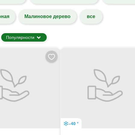
рная
Малиновое дерево
все
Популярности
–40 °