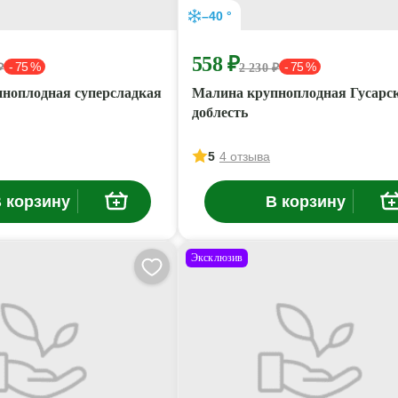
–40 °
558 ₽
- 75 %
- 75 %
₽
2 230 ₽
ноплодная суперсладкая
Малина крупноплодная Гусарс
доблесть
5
4 отзыва
 корзину
В корзину
Эксклюзив