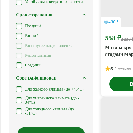
Устойчивы к ветру и влажности
Срок созревания
–30 °
Поздний
Ранний
558 ₽
2 230 
Растянутое плодоношение
Малина кру
ягодами Мар
Ремонтантный
Средний
5
2 отзыва
Сорт районирован
В
Для жаркого климата (до +45°С)
Для умеренного климата (до -
34°С)
Для холодного климата (до
-51°С)