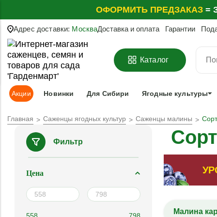
ОФОРМИТЬ
ПРЕДЗАКАЗ
=
З
Адрес доставки:
Москва
Доставка и оплата
Гарантии
Под
Каталог
Акции
Новинки
Для Сибири
Ягодные культуры
Главная
Саженцы ягодных культур
Саженцы малины
Сорт
Сорт
Фильтр
УР
Цена
Малина ка
558
798