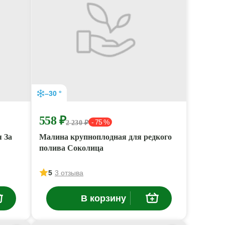
–30 °
558 ₽
- 75 %
2 230 ₽
 За
Малина крупноплодная для редкого
полива Соколица
5
3 отзыва
В корзину