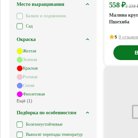
558 ₽
Место выращивания
2 230 
Малина круп
Балкон и подоконник
Пшехиба
Сад
5
9 отзыво
Окраска
Желтая
В
Зеленая
Красная
Розовая
Синяя
Фиолетовая
Ещё (1)
Подборка по особенностям
Болезнеустойчивые
Выносят перепады температур