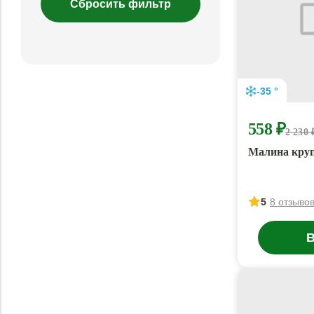
-35 °
558 ₽
2 230 
Малина кру
5
8 отзыво
В