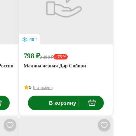
–40 °
798 ₽
- 75 %
3 190 ₽
России
Малина черная Дар Сибири
5
5 отзывов
В корзину