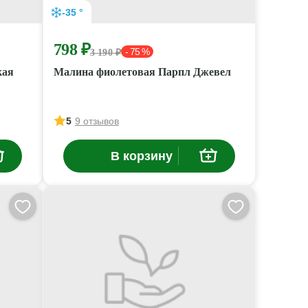
-35 °
798 ₽
- 75 %
3 190 ₽
кая
Малина фиолетовая Парпл Джевел
5
9 отзывов
В корзину