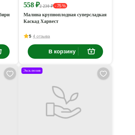
558 ₽
- 75 %
2 230 ₽
бири
Малина крупноплодная суперсладкая
Каскад Харвест
5
4 отзыва
В корзину
Эксклюзив