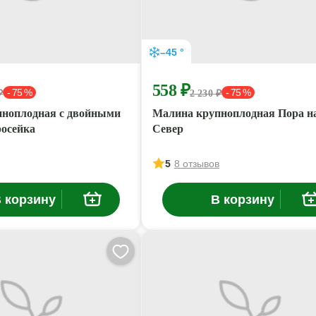
–45 °
558 ₽
- 75 %
- 75 %
₽
2 230 ₽
пноплодная с двойными
Малина крупноплодная Пора н
осейка
Север
5
8 отзывов
 корзину
В корзину