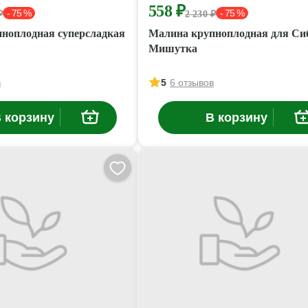
558 ₽
- 75 %
- 75 %
₽
2 230 ₽
ноплодная суперсладкая
Малина крупноплодная для Си
Мишутка
в
5
6 отзывов
 корзину
В корзину