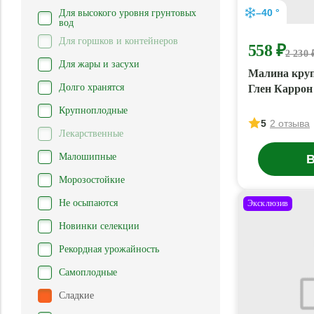
–40 °
Для высокого уровня грунтовых
вод
Для горшков и контейнеров
558 ₽
2 230 
Для жары и засухи
Малина круп
Долго хранятся
Глен Каррон
Крупноплодные
5
2 отзыва
Лекарственные
Малошипные
В
Морозостойкие
Не осыпаются
Эксклюзив
Новинки селекции
Рекордная урожайность
Самоплодные
Сладкие