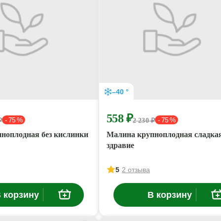
–40 °
558 ₽
- 75 %
- 75 %
₽
2 230 ₽
ноплодная без кислинки
Малина крупноплодная сладкая
здравие
5
2 отзыва
 корзину
В корзину