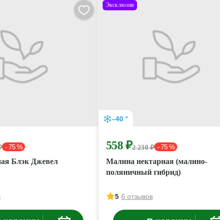
Эксклюзив
–40 °
558 ₽
- 75 %
- 75 %
₽
2 230 ₽
ая Блэк Джевел
Малина нектарная (малино-
поляничный гибрид)
в
5
6 отзывов