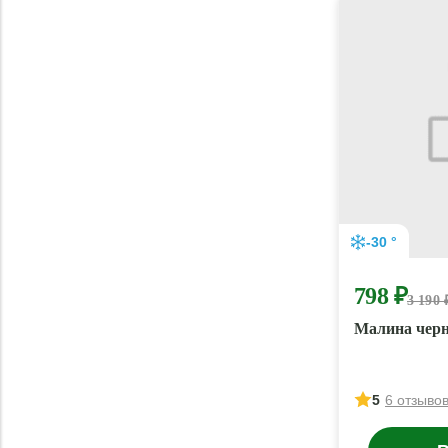
-30 °
798 ₽
3 190 
Малина черн
5
6 отзыво