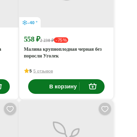
–40 °
558 ₽
- 75 %
2 230 ₽
а
Малина крупноплодная черная без
поросли Уголек
5
5 отзывов
В корзину