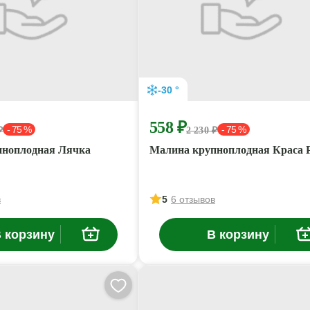
-30 °
558 ₽
- 75 %
- 75 %
₽
2 230 ₽
пноплодная Лячка
Малина крупноплодная Краса 
в
5
6 отзывов
 корзину
В корзину