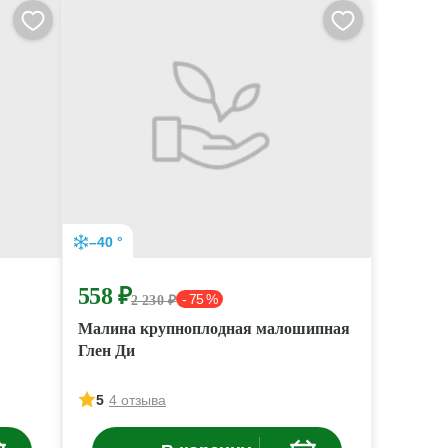
–40 °
558 ₽
- 75 %
2 230 ₽
Малина крупноплодная малошипная
Глен Ди
5
4 отзыва