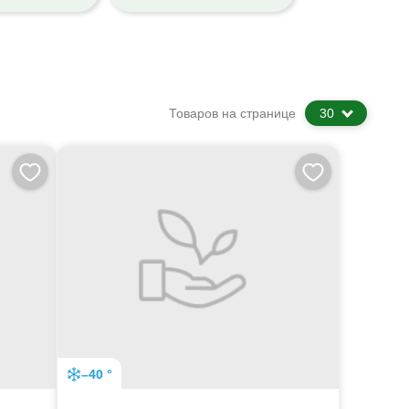
Товаров на странице
30
–40 °