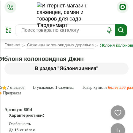
=
ОФОРМИТЬ
ЗАБРОНИРОВАТЬ
ПРЕДЗАКАЗ
ЛУЧШЕЕ
Главная
Саженцы колоновидных деревьев
Яблоня колонов
Яблоня колоновидная Джин
В раздел "Яблоня зимняя"
5
7
отзывов
В упаковке:
1 саженец
Товар купили
более 550 раз
Предзаказ
–40 °
-
Артикул: 8014
87
Характеристики:
%
Особенность
До 15 кг яблок