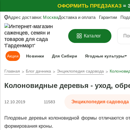
ОФОРМИТЬ
ПРЕДЗАКАЗ
=
З
Адрес доставки:
Москва
Доставка и оплата
Гарантии
Под
Каталог
Акции
Новинки
Для Сибири
Ягодные культуры
Главная
Блог дачника
Энциклопедия садовода
Колоновид
Колоновидные деревья - уход, обре
Энциклопедия садовода
12.10.2019
11583
Плодовые деревья колоновидной формы отличаются от
формирования кроны. 