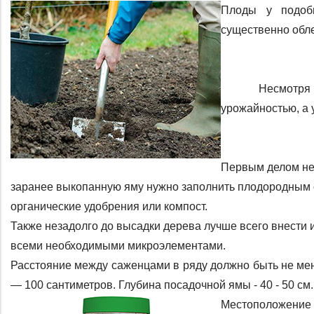
Плоды у подобн
существенно обле
	 Несмотря на компактность деревья отличаются высокой 
урожайностью, а 
Первым делом нео
заранее выкопанную яму нужно заполнить плодородным с
органические удобрения или компост.  
Также незадолго до высадки дерева лучше всего внести 
всеми необходимыми микроэлементами.
Расстояние между саженцами в ряду должно быть не мен
― 100 сантиметров. Глубина посадочной ямы - 40 - 50 см.
Местоположение