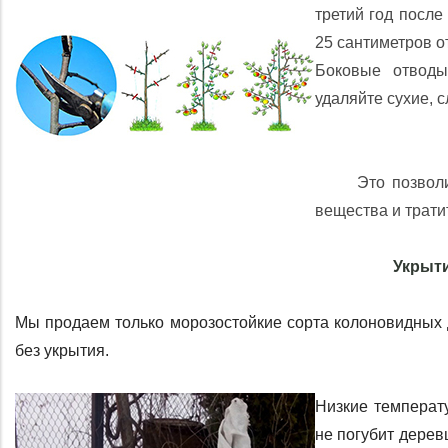
третий год после
25 сантиметров о
Боковые отводы
удаляйте сухие, 
	 Это позволит растению правильно распределять питательные 
вещества и трати
Укрыт
Мы продаем только морозостойкие сорта колоновидных де
без укрытия. 
Низкие температу
не погубит дерев