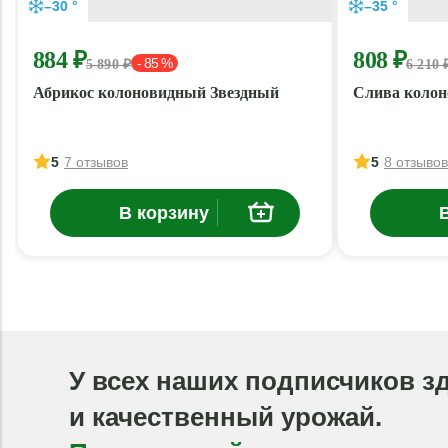
–30 °
–35 °
884 ₽
808 ₽
- 85 %
5 890 ₽
6 210 
Абрикос колоновидный Звездный
Слива колон
5
7 отзывов
5
8 отзыво
В корзину
У всех наших подписчиков з
и качественный урожай.