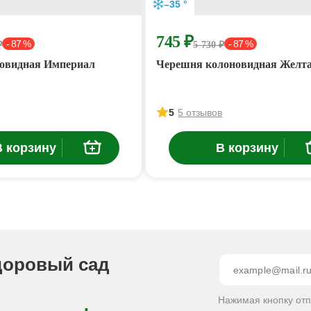
–35 °
745 ₽
- 87 %
- 87 %
₽
5 730 ₽
овидная Империал
Черешня колоновидная Желт
в
5
5 отзывов
В корзину
В корзину
доровый сад
Нажимая кнопку от