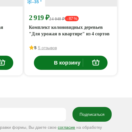
–35 °
2 919 ₽
- 87 %
24 040 ₽
ая
Комплект колоновидных деревьев
"Для урожая в квартире" из 4 сортов
5
5 отзывов
В корзину
правки формы, Вы даете свое
согласие
на обработку