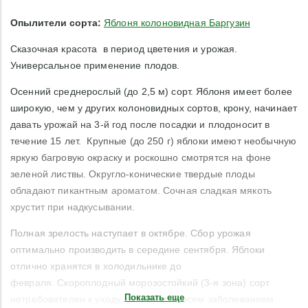
Опылители сорта:
Яблоня колоновидная Баргузин
Сказочная красота в период цветения и урожая.
Универсальное применение плодов.
Осенний среднерослый (до 2,5 м) сорт. Яблоня имеет более
широкую, чем у других колоновидных сортов, крону, начинает
давать урожай на 3-й год после посадки и плодоносит в
течение 15 лет. Крупные (до 250 г) яблоки имеют необычную
яркую багровую окраску и роскошно смотрятся на фоне
зеленой листвы. Округло-конические твердые плоды
обладают пикантным ароматом. Сочная сладкая мякоть
хрустит при надкусывании.
Полная зрелость наступает в октябре. Сбор урожая
оптимально производить в середине сентября. Яблоки
отлично хранятся в холодильнике до
февраля. Скороплодный морозостойкий (3-я зона) сорт
Показать еще
нетребователен к уходу, устойчив ко всем заболеваниям.