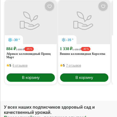
–30 °
–35 °
884 ₽
1 338 ₽
7
- 85 %
- 80 %
5 890 ₽
6 690 ₽
Абрикос колоновидный Принц
Вишня колоновидная Королева
Яб
Март
са
5
6 отзывов
5
7 отзывов
В корзину
В корзину
У всех наших подписчиков здоровый сад и
качественный урожай.