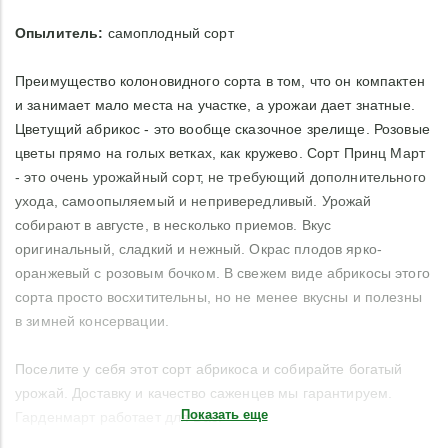
Опылитель
:
самоплодный сорт
Преимущество колоновидного сорта в том, что он компактен
и занимает мало места на участке, а урожаи дает знатные.
Цветущий абрикос - это вообще сказочное зрелище. Розовые
цветы прямо на голых ветках, как кружево. Сорт Принц Март
- это очень урожайный сорт, не требующий дополнительного
ухода, самоопыляемый и непривередливый. Урожай
собирают в августе, в несколько приемов. Вкус
оригинальный, сладкий и нежный. Окрас плодов ярко-
оранжевый с розовым бочком. В свежем виде абрикосы этого
сорта просто восхитительны, но не менее вкусны и полезны
в зимней консервации.
Поселите у себя этот сорт абрикоса и собирайте богатый
урожай. Доставку и качество саженцев мы гарантируем.
Показать еще
Гарденмарт работает для Вас!