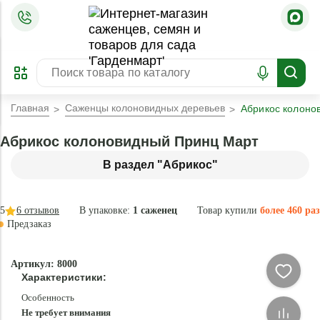
=
ОФОРМИТЬ
ЗАБРОНИРОВАТЬ
ПРЕДЗАКАЗ
ЛУЧШЕЕ
Главная
Саженцы колоновидных деревьев
Абрикос колоно
Абрикос колоновидный Принц Март
В раздел "Абрикос"
5
6
отзывов
В упаковке:
1 саженец
Товар купили
более 460 раз
Предзаказ
–30 °
-
Артикул: 8000
85
Характеристики:
%
Особенность
Не требует внимания