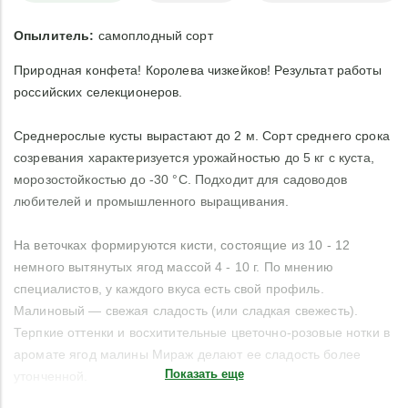
Опылитель:
самоплодный сорт
Природная конфета! Королева чизкейков! Результат работы
российских селекционеров.
Среднерослые кусты вырастают до 2 м. Сорт среднего срока
созревания характеризуется урожайностью до 5 кг с куста,
морозостойкостью до -30 °C. Подходит для садоводов
любителей и промышленного выращивания.
На веточках формируются кисти, состоящие из 10 - 12
немного вытянутых ягод массой 4 - 10 г. По мнению
специалистов, у каждого вкуса есть свой профиль.
Малиновый — свежая сладость (или сладкая свежесть).
Терпкие оттенки и восхитительные цветочно-розовые нотки в
аромате ягод малины Мираж делают ее сладость более
Показать еще
утонченной.