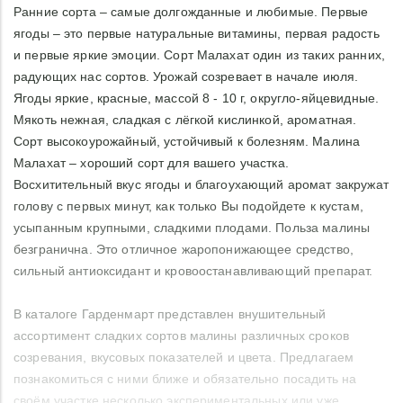
Ранние сорта – самые долгожданные и любимые. Первые
ягоды – это первые натуральные витамины, первая радость
и первые яркие эмоции. Сорт Малахат один из таких ранних,
радующих нас сортов. Урожай созревает в начале июля.
Ягоды яркие, красные, массой 8 - 10 г, округло-яйцевидные.
Мякоть нежная, сладкая с лёгкой кислинкой, ароматная.
Сорт высокоурожайный, устойчивый к болезням. Малина
Малахат – хороший сорт для вашего участка.
Восхитительный вкус ягоды и благоухающий аромат закружат
голову с первых минут, как только Вы подойдете к кустам,
усыпанным крупными, сладкими плодами. Польза малины
безгранична. Это отличное жаропонижающее средство,
сильный антиоксидант и кровоостанавливающий препарат.
В каталоге Гарденмарт представлен внушительный
ассортимент сладких сортов малины различных сроков
созревания, вкусовых показателей и цвета. Предлагаем
познакомиться с ними ближе и обязательно посадить на
своём участке несколько экспериментальных или уже