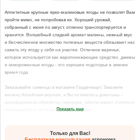
Аппетитные крупные ярко-малиновые ягоды не позволят Вам
пройти мимо, не попробовав их. Хороший урожай,
собранный с июня по август, отлично транспортируется и
хранится. Волшебный сладкий аромат малины, нежный вкус
и бесчисленное множество полезных веществ обязывают нас
сажать эту ягоду у себя на участке. Отличное варенье,
которое используется как жаропонижающее средство, джемы
и замороженные ягоды - это хорошее подспорье в зимнее
время года.
Заказывайте саженцы в магазине Гарденмарт. Закажите
малину Алтайская вкусная, и Вы останетесь довольны –
инновационная обработка саженцев, обеспечивает отличную
Показать еще
приживаемость полученных экземпляров.
Только для Вас!
Бесплатная консультация
агронома