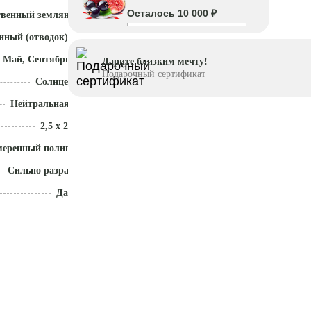
Осталось 10 000 ₽
твенный земляной ком
нный (отводок)
 Май, Сентябрь - Октябрь
Дарите близким мечту!
Подарочный сертификат
Солнце
Нейтральная (5,5 - 7)
2,5 x 2
меренный полив
Сильно разрастается
Да