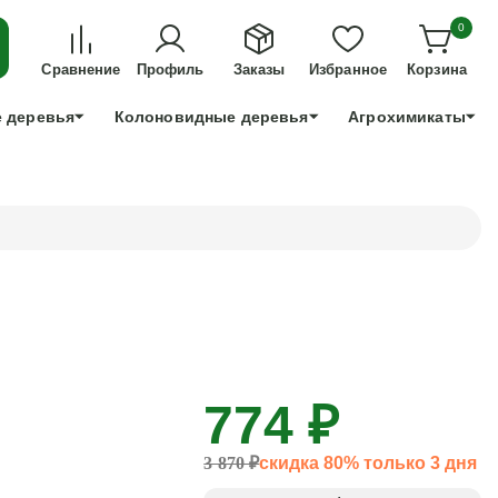
ДЛЯ ТЕХ, КТО УСПЕЕТ!
0
+7 991 898 83 30
Сравнение
Профиль
Заказы
Избранное
Корзина
 деревья
Колоновидные деревья
Агрохимикаты
774 ₽
3 870 ₽
скидка 80% только 3 дня