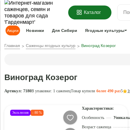
ОФОРМИТЬ
ПРЕДЗАКАЗ
=
З
Каталог
Адрес доставки:
Москва
Доставка и оплата
Гарантии
Под
Акции
Новинки
Для Сибири
Ягодные культуры
Главная
Саженцы ягодных культур
Виноград Козерог
Виноград Козерог
Артикул: 7180
В упаковке:
1 саженец
Товар купили
более 490 раз
5
1
Характеристики:
Эксклюзив
- 80 %
Особенность
Уникаль
Возраст саженца