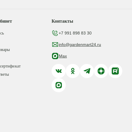
бинет
Контакты
+7 991 898 83 30
сь
info@gardenmart24.ru
овары
Max
сертификат
тветы