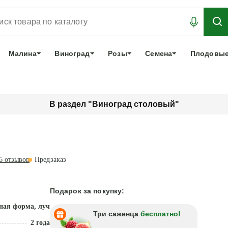
АБРОНИРОВАТЬ
ЛУЧШЕЕ
арочный сертификат
О нас
Еще
Малина
Виноград
Розы
Семена
Плодовые
В раздел "Виноград столовый"
6
отзывов
Предзаказ
Подарок за покупку:
ная форма, лучший из новинок
Три саженца
бесплатно!
2 года