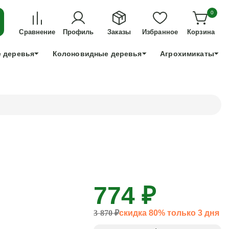
ДЛЯ ТЕХ, КТО УСПЕЕТ!
0
+7 991 898 83 30
Сравнение
Профиль
Заказы
Избранное
Корзина
 деревья
Колоновидные деревья
Агрохимикаты
774 ₽
3 870 ₽
скидка 80% только 3 дня