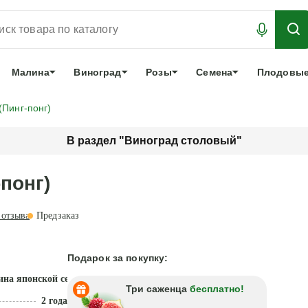
АБРОНИРОВАТЬ
ЛУЧШЕЕ
арочный сертификат
О нас
Еще
Малина
Виноград
Розы
Семена
Плодовые
Пинг-понг)
В раздел "Виноград столовый"
понг)
отзыва
Предзаказ
Подарок за покупку:
на японской селекции!
Три саженца
бесплатно!
2 года