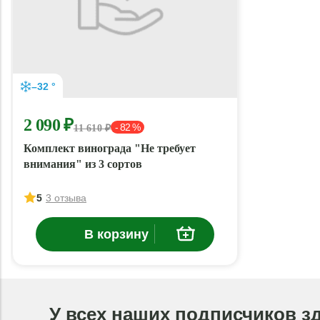
–32 °
2 090 ₽
- 82 %
11 610 ₽
Комплект винограда "Не требует
внимания" из 3 сортов
5
3 отзыва
В корзину
У всех наших подписчиков з