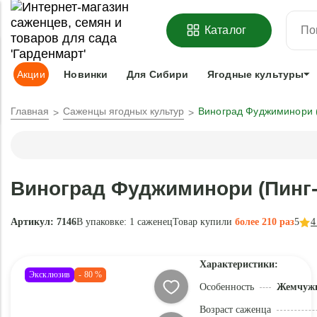
ОФОРМИТЬ
ПРЕДЗАКАЗ
=
З
Каталог
Адрес доставки:
Москва
Доставка и оплата
Гарантии
Под
Акции
Новинки
Для Сибири
Ягодные культуры
Главная
Саженцы ягодных культур
Виноград Фуджиминори (
Виноград Фуджиминори (Пинг-
Артикул: 7146
В упаковке:
1 саженец
Товар купили
более 210 раз
5
4
Характеристики:
Эксклюзив
- 80 %
Особенность
Жемчужи
Возраст саженца