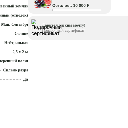
Осталось 10 000 ₽
твенный земляной ком
нный (отводок)
 Май, Сентябрь - Октябрь
Дарите близким мечту!
Подарочный сертификат
Солнце
Нейтральная (5,5 - 7)
2,5 x 2 м
меренный полив
Сильно разрастается
Да