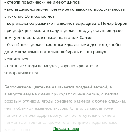
- стебли практически не имеют шипов;
- кусты демонстрируют регулярную высокую продуктивность
в течение 10 и более лет;
- вертикальное развитие позволяет выращивать Полар Берри
при дефиците места в саду и делает ягоду доступной даже
тем, у кого есть маленькое патио или балкон;
- белый цвет делает костянки идеальными для того, чтобы
дети могли самостоятельно собирать их, не рискуя
испачкаться;
- плотные ягоды не мнутся, хорошо хранятся и
замораживаются.
Белоснежное цветение начинается поздней весной, а
в августе ему на смену приходят сочные белые, с легким
розовым отливом, ягоды среднего размера с более сладким,
чем у обычной ежевики, вкусом. Кстати, сладость тоже
появляется благодаря цвету, точнее, отсутствию синего
пигмента антоциана. Кроме того, неяркие ягоды меньше
Показать еще
клюют птицы.