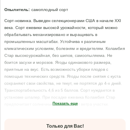
Опылитель:
самоплодный сорт
Сорт-новинка. Выведен селекционерами США в начале XXI
века. Сорт ежевики высокой урожайности, который можно
обрабатывать механизировано и выращивать в
промышленных масштабах. Устойчива к различным
климатическим условиям, болезням и вредителям. Коламбия
Стар высокоурожайная, без шипов, самоопыляема. Не
боится засухи и морозов. Ягоды одинакового размера,
приятные на вкус. Есть возможность уборки плодов с
помощью технических средств. Ягоды после снятия с куста
сохраняют свои свойства, не текут, не портятся до 4-х дней.
Транспортабельность 4,6 из 5 баллов. Сорт нуждается в
установке шпалер. При посадке ежевика Коламбия Стар
Показать еще
предпочитает солнечные, закрытые от ветра участки.
Только для Вас!