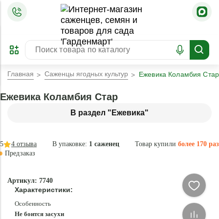
=
ОФОРМИТЬ
ЗАБРОНИРОВАТЬ
ПРЕДЗАКАЗ
ЛУЧШЕЕ
Главная
Саженцы ягодных культур
Ежевика Коламбия Стар
Ежевика Коламбия Стар
В раздел "Ежевика"
5
4
отзыва
В упаковке:
1 саженец
Товар купили
более 170 раз
Предзаказ
-
Артикул: 7740
81
Характеристики:
%
Особенность
Не боится засухи