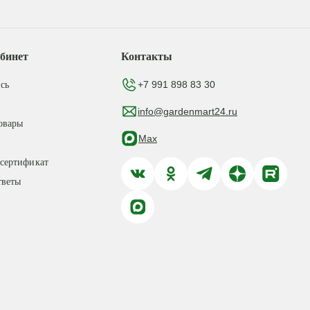
бинет
Контакты
+7 991 898 83 30
сь
info@gardenmart24.ru
овары
Max
сертификат
тветы