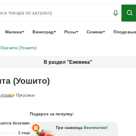
АБРОНИРОВАТЬ
ЛУЧШЕЕ
арочный сертификат
О нас
Еще
Малина
Виноград
Розы
Семена
Плодовые
Оуачита (Уошито)
В раздел "Ежевика"
та (Уошито)
отзыва
Предзаказ
Подарок за покупку:
жается болезнями
Три саженца
бесплатно!
2 года