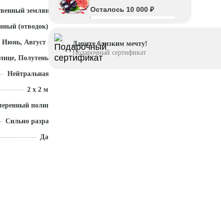
Осталось 10 000 ₽
твенный земляной ком
нный (отводок)
 Июнь, Август - Октябрь
Дарите близким мечту!
Подарочный сертификат
лнце, Полутень
Нейтральная (5,5 - 7)
2 x 2 м
меренный полив
Сильно разрастается
Да