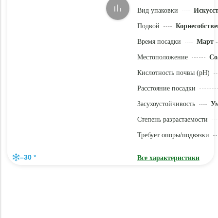
Вид упаковки
Искусс
Подвой
Корнесобстве
Время посадки
Март -
Местоположение
Со
Кислотность почвы (pH)
Расстояние посадки
Засухоустойчивость
У
Степень разрастаемости
Требует опоры/подвязки
–30 °
Все характеристики