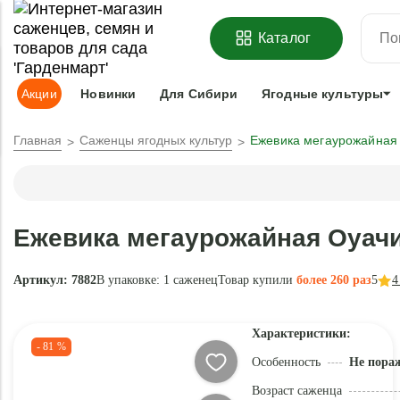
ОФОРМИТЬ
ПРЕДЗАКАЗ
=
З
Каталог
Адрес доставки:
Москва
Доставка и оплата
Гарантии
Под
Акции
Новинки
Для Сибири
Ягодные культуры
Главная
Саженцы ягодных культур
Ежевика мегаурожайная 
Ежевика мегаурожайная Оуачи
Артикул: 7882
В упаковке:
1 саженец
Товар купили
более 260 раз
5
4
Характеристики:
- 81 %
Особенность
Не пора
Возраст саженца