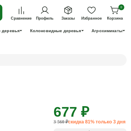
ДЛЯ ТЕХ, КТО УСПЕЕТ!
0
+7 991 898 83 30
Сравнение
Профиль
Заказы
Избранное
Корзина
 деревья
Колоновидные деревья
Агрохимикаты
677 ₽
3 560 ₽
скидка 81% только 3 дня