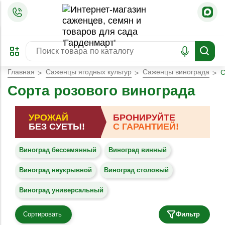
=
ОФОРМИТЬ
ЗАБРОНИРОВАТЬ
ПРЕДЗАКАЗ
ЛУЧШЕЕ
Главная
Саженцы ягодных культур
Саженцы винограда
С
Сорта розового винограда
УРОЖАЙ
БРОНИРУЙТЕ
БЕЗ СУЕТЫ!
С ГАРАНТИЕЙ!
Виноград бессемянный
Виноград винный
Виноград неукрывной
Виноград столовый
Виноград универсальный
Сортировать
Фильтр