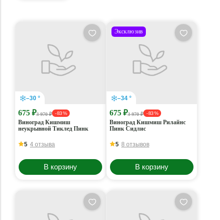
Эксклюзив
–30 °
–34 °
675 ₽
675 ₽
- 83 %
- 83 %
3 970 ₽
3 970 ₽
Виноград Кишмиш
Виноград Кишмиш Рилайнс
неукрывной Тиклед Пинк
Пинк Сидлис
5
4 отзыва
5
8 отзывов
В корзину
В корзину