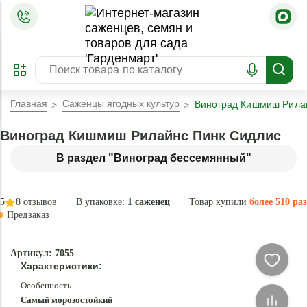
=
ОФОРМИТЬ
ЗАБРОНИРОВАТЬ
ПРЕДЗАКАЗ
ЛУЧШЕЕ
Главная
Саженцы ягодных культур
Виноград Кишмиш Рила
Виноград Кишмиш Рилайнс Пинк Сидлис
В раздел "Виноград бессемянный"
5
8
отзывов
В упаковке:
1 саженец
Товар купили
более 510 раз
Предзаказ
–34 °
Эксклюзив
Артикул: 7055
- 83 %
Характеристики:
Особенность
Самый морозостойкий