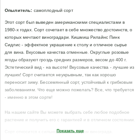
Опылитель:
самоплодный сорт
Этот сорт был выведен американскими специалистами в
1980-х годах. Сорт сочетает в себе множество достоинств, о
которых мечтают виноградари. Кишмиш Рилайнс Пинк
Сидлис - эффектное украшение к столу и отличное сырье
для вина. Вкусовые качества отменные. Округлые розовые
ягоды образуют гроздь средних размеров, весом до 400 г.
Эстетический вид - на высоте! Вкусовые качества - лучшие из
лучших! Сорт считается неукрывным, так как хорошо
переносит зиму. Бессемянный сорт, устойчивый к грибковым
заболеваниям. Что еще можно пожелать? Все, что требуется
- именно в этом сорте!
На нашем сайте Вы можете выбрать себе любое подобное
растение и получить его с гарантией и в отличном состоянии.
Показать еще
Сорт относится к сильнорослым сортам винограда.