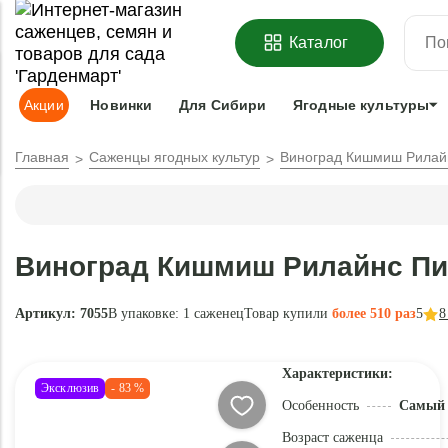
ОФОРМИТЬ
ПРЕДЗАКАЗ
=
З
Каталог
Адрес доставки:
Москва
Доставка и оплата
Гарантии
Под
Акции
Новинки
Для Сибири
Ягодные культуры
Главная
Саженцы ягодных культур
Виноград Кишмиш Рилай
Виноград Кишмиш Рилайнс Пи
Артикул: 7055
В упаковке:
1 саженец
Товар купили
более 510 раз
5
8
Характеристики:
Эксклюзив
- 83 %
Особенность
Самый 
Возраст саженца