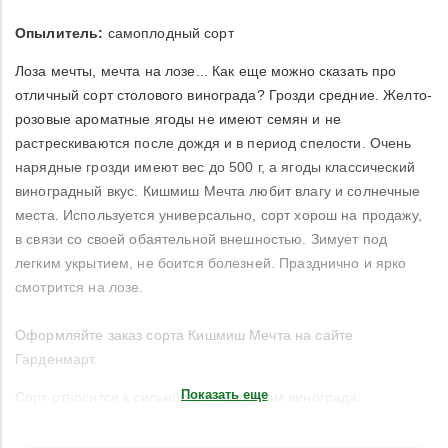
Опылитель:
самоплодный сорт
Лоза мечты, мечта на лозе... Как еще можно сказать про
отличный сорт столового винограда? Грозди средние. Желто-
розовые ароматные ягоды не имеют семян и не
растрескиваются после дождя и в период спелости. Очень
нарядные грозди имеют вес до 500 г, а ягоды классический
виноградный вкус. Кишмиш Мечта любит влагу и солнечные
места. Используется универсально, сорт хорош на продажу,
в связи со своей обаятельной внешностью. Зимует под
легким укрытием, не боится болезней. Празднично и ярко
смотрится на лозе.
Оформляйте заказ сорта Кишмиш Мечта на сайте
Гарденмарт.
Показать еще
Сорт относится к сильнорослым сортам винограда.