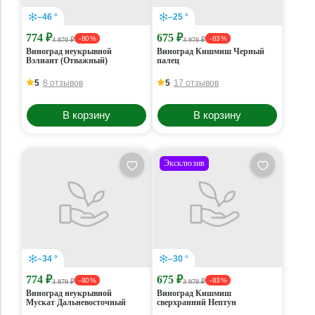
–46 °
–25 °
774 ₽
675 ₽
- 80 %
- 83 %
3 870 ₽
3 970 ₽
Виноград неукрывной
Виноград Кишмиш Черный
Вэлиант (Отважный)
палец
5
8 отзывов
5
17 отзывов
В корзину
В корзину
Эксклюзив
–34 °
–30 °
774 ₽
675 ₽
- 80 %
- 83 %
3 870 ₽
3 970 ₽
Виноград неукрывной
Виноград Кишмиш
Мускат Дальневосточный
сверхранний Нептун