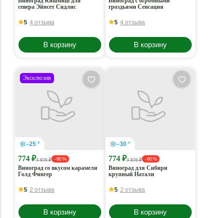
Виноград Кишмиш для
Виноград с огромными
севера Эйнсет Сидлис
гроздьями Сенсация
5
4 отзыва
5
4 отзыва
В корзину
В корзину
Эксклюзив
–25 °
–30 °
774 ₽
774 ₽
- 80 %
- 80 %
3 870 ₽
3 870 ₽
Виноград со вкусом карамели
Виноград для Сибири
Голд Фингер
крупный Натали
5
2 отзыва
5
2 отзыва
В корзину
В корзину