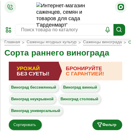
=
ОФОРМИТЬ
ЗАБРОНИРОВАТЬ
ПРЕДЗАКАЗ
ЛУЧШЕЕ
Главная
Саженцы ягодных культур
Саженцы винограда
С
Сорта раннего винограда
УРОЖАЙ
БРОНИРУЙТЕ
БЕЗ СУЕТЫ!
С ГАРАНТИЕЙ!
Виноград бессемянный
Виноград винный
Виноград неукрывной
Виноград столовый
Виноград универсальный
Сортировать
Фильтр