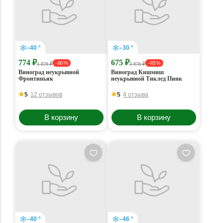
–40 °
–30 °
774 ₽
675 ₽
- 80 %
- 83 %
3 870 ₽
3 970 ₽
Виноград неукрывной
Виноград Кишмиш
Фронтиньяк
неукрывной Тиклед Пинк
5
12 отзывов
5
4 отзыва
В корзину
В корзину
–40 °
–46 °