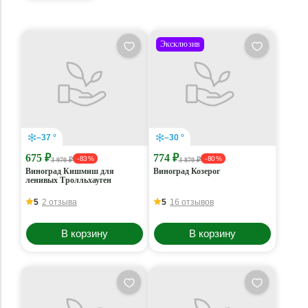
Эксклюзив
–37 °
–30 °
675 ₽
774 ₽
- 83 %
- 80 %
3 970 ₽
3 870 ₽
Виноград Кишмиш для
Виноград Козерог
ленивых Тролльхауген
5
2 отзыва
5
16 отзывов
В корзину
В корзину