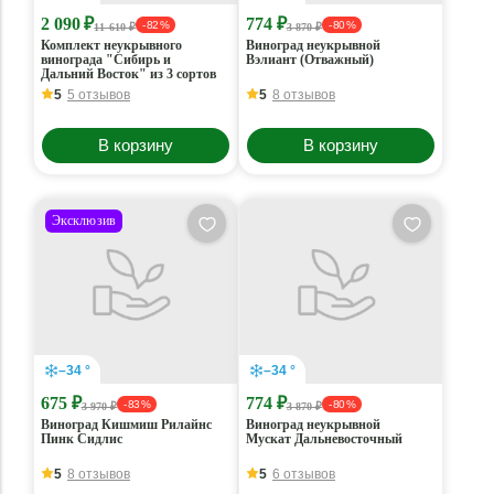
2 090 ₽
774 ₽
- 82 %
- 80 %
11 610 ₽
3 870 ₽
Комплект неукрывного
Виноград неукрывной
винограда "Сибирь и
Вэлиант (Отважный)
Дальний Восток" из 3 сортов
5
5 отзывов
5
8 отзывов
В корзину
В корзину
Эксклюзив
–34 °
–34 °
675 ₽
774 ₽
- 83 %
- 80 %
3 970 ₽
3 870 ₽
Виноград Кишмиш Рилайнс
Виноград неукрывной
Пинк Сидлис
Мускат Дальневосточный
5
8 отзывов
5
6 отзывов