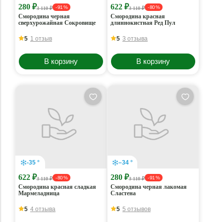
280 ₽
622 ₽
- 91 %
- 80 %
3 110 ₽
3 110 ₽
Смородина черная
Смородина красная
сверхурожайная Сокровище
длиннокистная Ред Пул
5
1 отзыв
5
3 отзыва
В корзину
В корзину
-35 °
–34 °
622 ₽
280 ₽
- 80 %
- 91 %
3 110 ₽
3 110 ₽
Смородина красная сладкая
Смородина черная лакомая
Мармеладница
Сластена
5
4 отзыва
5
5 отзывов