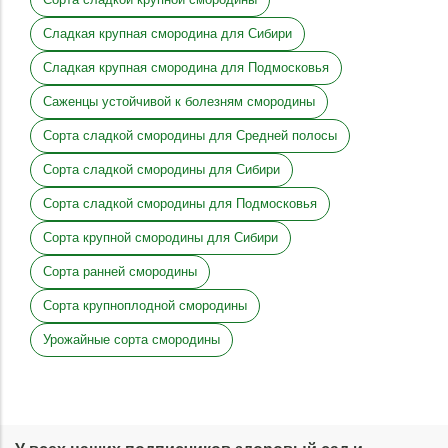
Сладкая крупная смородина для Сибири
Сладкая крупная смородина для Подмосковья
Саженцы устойчивой к болезням смородины
Сорта сладкой смородины для Средней полосы
Сорта сладкой смородины для Сибири
Сорта сладкой смородины для Подмосковья
Сорта крупной смородины для Сибири
Сорта ранней смородины
Сорта крупноплодной смородины
Урожайные сорта смородины