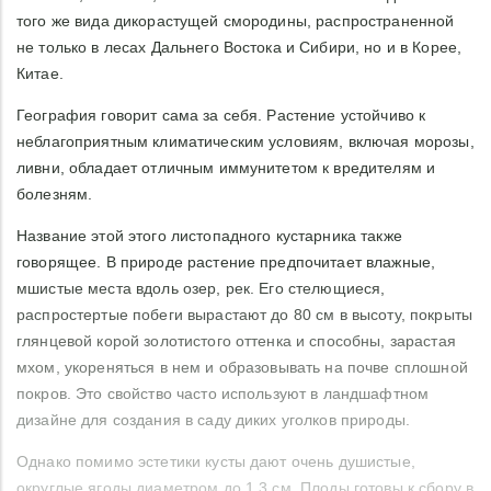
того же вида дикорастущей смородины, распространенной
не только в лесах Дальнего Востока и Сибири, но и в Корее,
Китае.
География говорит сама за себя. Растение устойчиво к
неблагоприятным климатическим условиям, включая морозы,
ливни, обладает отличным иммунитетом к вредителям и
болезням.
Название этой этого листопадного кустарника также
говорящее. В природе растение предпочитает влажные,
мшистые места вдоль озер, рек. Его стелющиеся,
распростертые побеги вырастают до 80 см в высоту, покрыты
глянцевой корой золотистого оттенка и способны, зарастая
мхом, укореняться в нем и образовывать на почве сплошной
покров. Это свойство часто используют в ландшафтном
дизайне для создания в саду диких уголков природы.
Однако помимо эстетики кусты дают очень душистые,
округлые ягоды диаметром до 1,3 см. Плоды готовы к сбору в