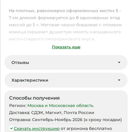
На плотных, равномерно оформленных кистях 5 -
7 см длиной формируется до 8 одномерных ягод
массой до 5 г. Матовая черно-бордовая с отливом
кожица скрывает душистую мякоть насыщенного
кисло-сладкого смородинового вкуса.
Показать еще
Оригинальный сорт десертного назначения
обладает отличной транспортабельностью,
Отзывы
пригоден для всех видов переработки,
заморозки.
Характеристики
Способы получения
Регион:
Москва и Московская область
Доставка:
СДЭК, Магнит, Почта России
Отправка:
Сентябрь-Ноябрь 2026 (к сроку посадки)
Скачать инструкцию
от агронома бесплатно