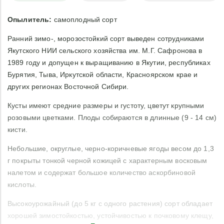
Опылитель:
самоплодный сорт
Ранний зимо-, морозостойкий сорт выведен сотрудниками
Якутского НИИ сельского хозяйства им. М.Г. Сафронова в
1989 году и допущен к выращиванию в Якутии, республиках
Бурятия, Тыва, Иркутской области, Красноярском крае и
других регионах Восточной Сибири.
Кусты имеют средние размеры и густоту, цветут крупными
розовыми цветками. Плоды собираются в длинные (9 - 14 см)
кисти.
Небольшие, округлые, черно-коричневые ягоды весом до 1,3
г покрыты тонкой черной кожицей с характерным восковым
налетом и содержат большое количество аскорбиновой
кислоты.
Высокоурожайный (до 5 кг с одного растения) сорт обладает
хорошей зимостойкостью, устойчивостью к почковому клещу,