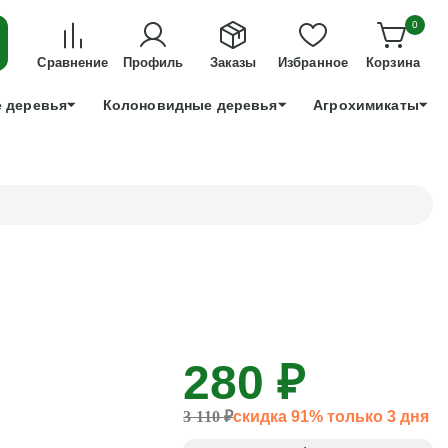
ДЛЯ ТЕХ, КТО УСПЕЕТ!
0
+7 991 898 83 30
Сравнение
Профиль
Заказы
Избранное
Корзина
 деревья
Колоновидные деревья
Агрохимикаты
280 ₽
3 110 ₽
скидка 91% только 3 дня