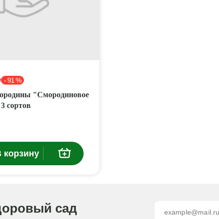
- 91 %
₽
ородины "Смородиновое
3 сортов
 корзину
доровый сад