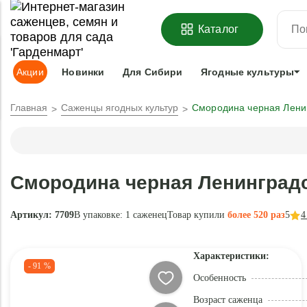
ОФОРМИТЬ
ПРЕДЗАКАЗ
=
З
Каталог
Адрес доставки:
Москва
Доставка и оплата
Гарантии
Под
Акции
Новинки
Для Сибири
Ягодные культуры
Главная
Саженцы ягодных культур
Смородина черная Лени
Смородина черная Ленинград
Артикул: 7709
В упаковке:
1 саженец
Товар купили
более 520 раз
5
4
Характеристики:
- 91 %
Особенность
Возраст саженца