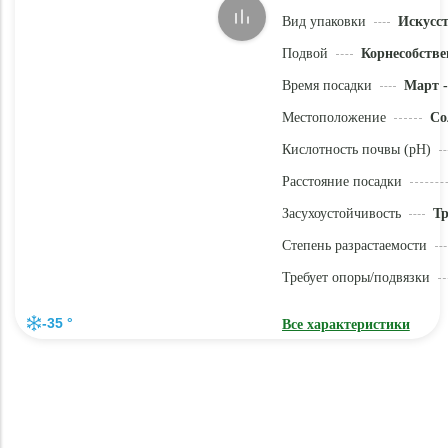
Вид упаковки
Искусс
Подвой
Корнесобстве
Время посадки
Март -
Местоположение
Со
Кислотность почвы (pH)
Расстояние посадки
Засухоустойчивость
Тр
Степень разрастаемости
Требует опоры/подвязки
-35 °
Все характеристики