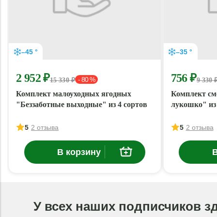
–45 °
–35 °
2 952 ₽
756 ₽
- 80 %
15 330 ₽
9 330 
Комплект малоуходных ягодных
Комплект см
"Беззаботные выходные" из 4 сортов
лукошко" из 
5
2 отзыва
5
2 отзыва
В корзину
В
У всех наших подписчиков з