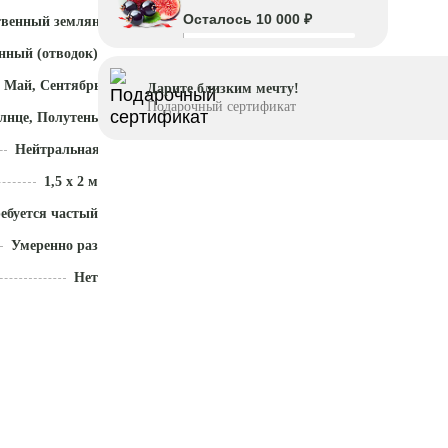
Осталось 10 000 ₽
твенный земляной ком
нный (отводок)
 Май, Сентябрь - Октябрь
Дарите близким мечту!
Подарочный сертификат
лнце, Полутень
Нейтральная (5,5 - 7)
1,5 x 2 м
ебуется частый полив
Умеренно разрастается
Нет