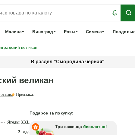
АБРОНИРОВАТЬ
ЛУЧШЕЕ
арочный сертификат
О нас
Еще
Малина
Виноград
Розы
Семена
Плодовые
нградский великан
В раздел "Смородина черная"
ский великан
отзыва
Предзаказ
Подарок за покупку:
Ягоды XXL
Три саженца
бесплатно!
2 года